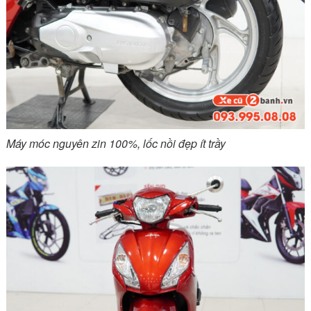
Máy móc nguyên zin 100%, lốc nồi đẹp ít trầy