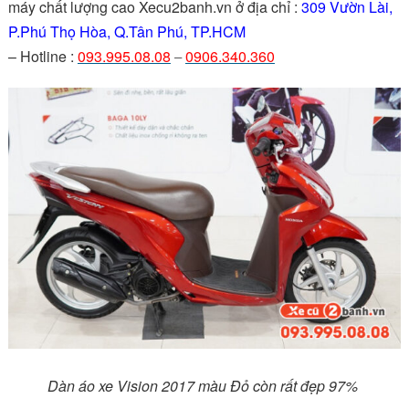
máy chất lượng cao Xecu2banh.vn ở địa chỉ :
309 Vườn Lài,
P.Phú Thọ Hòa, Q.Tân Phú, TP.HCM
– Hotline :
093.995.08.08
0906.340.360
–
Dàn áo xe Vision 2017 màu Đỏ còn rất đẹp 97%