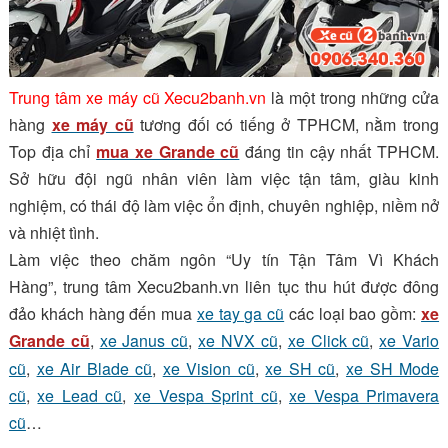
Trung tâm xe máy cũ Xecu2banh.vn
là một trong những cửa
hàng
xe máy cũ
tương đối có tiếng ở TPHCM, nằm trong
Top địa chỉ
mua xe Grande cũ
đáng tin cậy nhất TPHCM.
Sở hữu đội ngũ nhân viên làm việc tận tâm, giàu kinh
nghiệm, có thái độ làm việc ổn định, chuyên nghiệp, niềm nở
và nhiệt tình.
Làm việc theo chăm ngôn “Uy tín Tận Tâm Vì Khách
Hàng”, trung tâm Xecu2banh.vn liên tục thu hút được đông
đảo khách hàng đến mua
xe tay ga cũ
các loại bao gồm:
xe
Grande cũ
,
xe Janus cũ
,
xe NVX cũ
,
xe Click cũ
,
xe Vario
cũ
,
xe Air Blade cũ
,
xe Vision cũ
,
xe SH cũ
,
xe SH Mode
cũ
,
xe Lead cũ
,
xe Vespa Sprint cũ
,
xe Vespa Primavera
cũ
…