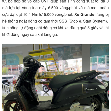
tử, bộ hộp số vô cấp CVT giúp sản sinh công suất tối đa 8
mã lực tại vòng tua máy 6.500
vòng
/phút
và mô-men xoắn
cực đại đạt 10,4 Nm từ 5.000 vòng/phút.
Xe
Grande
trang bị
hệ thống ngắt động cơ tạm thời SSS (Stop & Start System),
tính năng tự động ngắt động cơ khi xe dừng quá 5 giây và tái
khởi động ngay sau khi tăng ga.