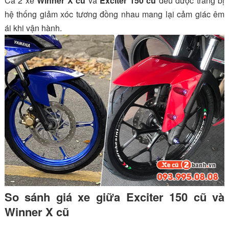
Cả 2 xe
Winner X cũ
và
Exciter 150 cũ
đều được trang bị
hệ thống giảm xóc tương đồng nhau mang lại cảm giác êm
ái khi vận hành.
So sánh giá xe giữa Exciter 150 cũ và
Winner X cũ