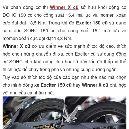
Về phần động cơ thì
Winner X cũ
sở hữu khối động cơ
DOHC 150 cc cho công suất 15,4 mã lực và momen xoắn
cực đại đạt 13,5 Nm. Trong khi đó
Exciter 150 cũ
sử dụng
cam đơn SOHC 150 cc cho công suất 15,1 mã lực và
momen xoắn cực đại đạt 13,8 Nm.
Winner X cũ
có ưu điểm về sức mạnh ở tốc độ cao, thích
hợp cho những chuyến đi xa, còn Exciter cũ sử dụng động
cơ SOHC cho khả năng linh hoạt ở dãy tốc độ thấp vì thế
thích hợp để chạy trong phố và những cung đường ngắn.
Tùy vào sở thích tốc độ của các bạn như thế nào mà chọn
cho mình dòng
xe
Exciter 150 cũ
hay
Winner X cũ
phù hợp
với nhu cầu cá nhân nhé.